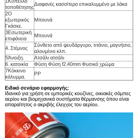
1Κύπελλο
Διαφανές κασσίτερο επικαλυμμένο με λάκα
τοποθέτησης
2Ο
εξωτερικός
Μπουνά
Γκάσκε.
3Εσωτερική
Μπουνά
επιφάνεια
Σύνθετο από ψευδάργυρο, τιτάνιο, μαγνήσιο,
4. Στέμνος
αλουμίνιο κλπ.
5Άνοιξη.
Ατσάλι ατσάλι
6. κατοικία
Φύση Φύση f2.40mm Φυσικό χρώμα
7Κόκκινο
PP
κάλυμμα.
Ειδικό σενάριο εφαρμογής:
Ιδανικό για χρήση σε εμπορικές κουζίνες, οικιακές σόμπες
αερίου και βιομηχανικά συστήματα θέρμανσης όπου είναι
απαραίτητος ο ακριβής έλεγχος του αερίου.