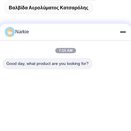
Βαλβίδα Αερολύματος Κατσαρόλης
Narkie
Γρήγορη επικοινωνία
7:15 AM
Διεύθυνση
Good day, what product are you looking for?
Οδός Yingbin αριθ. 100, ζώνη οικονομικής και τεχνολογικής
ανάπτυξης, πόλη Cangzhou, επαρχία Hebei
Τηλεφώνημα
+86-139-30718883
Ηλεκτρονικό
tonny@aerosol-valve.com