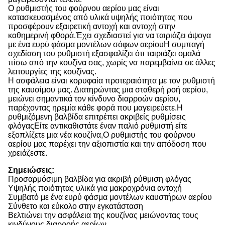
Ο ρυθμιστής του φούρνου αερίου μας είναι
κατασκευασμένος από υλικά υψηλής ποιότητας που
προσφέρουν εξαιρετική αντοχή και αντοχή στην
καθημερινή φθορά.Έχει σχεδιαστεί για να ταιριάζει άψογα
με ένα ευρύ φάσμα μοντέλων σόφων αερίουΗ συμπαγή
σχεδίαση του ρυθμιστή εξασφαλίζει ότι ταιριάζει ομαλά
πίσω από την κουζίνα σας, χωρίς να παρεμβαίνει σε άλλες
λειτουργίες της κουζίνας.
Η ασφάλεια είναι κορυφαία προτεραιότητα με τον ρυθμιστή
της καυσίμου μας. Διατηρώντας μια σταθερή ροή αερίου,
μειώνει σημαντικά τον κίνδυνο διαρροών αερίου,
παρέχοντας ηρεμία κάθε φορά που μαγειρεύετε.Η
ρυθμιζόμενη βαλβίδα επιτρέπει ακριβείς ρυθμίσεις
φλόγαςΕίτε αντικαθιστάτε έναν παλιό ρυθμιστή είτε
εξοπλίζετε μια νέα κουζίνα,Ο ρυθμιστής του φούρνου
αερίου μας παρέχει την αξιοπιστία και την απόδοση που
χρειάζεστε.
Σημειώσεις:
Προσαρμόσιμη βαλβίδα για ακριβή ρύθμιση φλόγας
Υψηλής ποιότητας υλικά για μακροχρόνια αντοχή
Συμβατό με ένα ευρύ φάσμα μοντέλων καυστήρων αερίου
Σύνθετο και εύκολο στην εγκατάσταση
Βελτιώνει την ασφάλεια της κουζίνας μειώνοντας τους
κινδύνους διαρροής αερίων