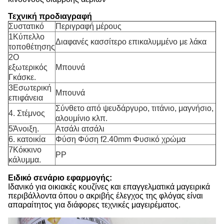
Τεχνική προδιαγραφή
Συστατικό
Περιγραφή μέρους
1Κύπελλο
Διαφανές κασσίτερο επικαλυμμένο με λάκα
τοποθέτησης
2Ο
εξωτερικός
Μπουνά
Γκάσκε.
3Εσωτερική
Μπουνά
επιφάνεια
Σύνθετο από ψευδάργυρο, τιτάνιο, μαγνήσιο,
4. Στέμνος
αλουμίνιο κλπ.
5Άνοιξη.
Ατσάλι ατσάλι
6. κατοικία
Φύση Φύση f2.40mm Φυσικό χρώμα
7Κόκκινο
PP
κάλυμμα.
Ειδικό σενάριο εφαρμογής:
Ιδανικό για οικιακές κουζίνες και επαγγελματικά μαγειρικά
περιβάλλοντα όπου ο ακριβής έλεγχος της φλόγας είναι
απαραίτητος για διάφορες τεχνικές μαγειρέματος.