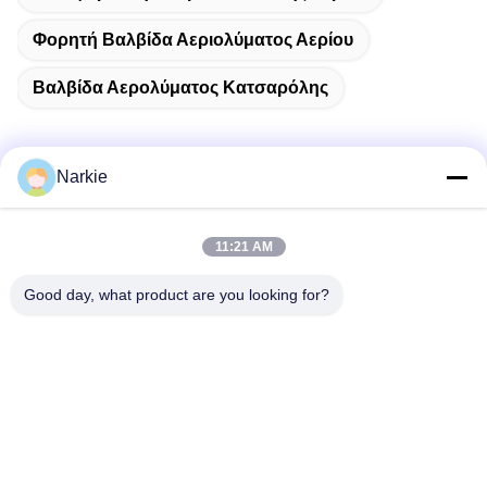
Φορητή Βαλβίδα Αεριολύματος Αερίου
Βαλβίδα Αερολύματος Κατσαρόλης
Narkie
Γρήγορη επικοινωνία
11:21 AM
Διεύθυνση
Good day, what product are you looking for?
Οδός Yingbin αριθ. 100, ζώνη οικονομικής και τεχνολογικής
ανάπτυξης, πόλη Cangzhou, επαρχία Hebei
Τηλεφώνημα
+86-139-30718883
Ηλεκτρονικό
tonny@aerosol-valve.com