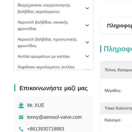
Βιομηχανικός ενεργοποιητής
βαλβίδας αερολύματος
Αεροσόλ βαλβίδας οικιακής
Πληροφορ
φροντίδας
Αεροσόλ βαλβίδας προσωπικής
φροντίδας
Πληροφο
Αντλία αρωμάτων με καπάκι
Κεφάλαια αερολύματος αντλίας
Τόπος Καταγω
ομίχλης
PU ΒΑΛΒΊΔΑ ΑΦΡΟΎ
Επικοινωνήστε μαζί μας
Μέγεθος:
20 mm βαλβίδα αερολύματος
Σπρέι πιπεριού
Mr. XUE
Υλικό Καλύπτη
μηχανή πλήρωσης αερολύματος
tonny@aerosol-valve.com
Καύσιμο:
+8613930718883