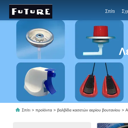
Σπίτι
Λ
Σπίτι
>
προϊόντα
>
βαλβίδα κασετών αερίου βουτανίου
>
Α