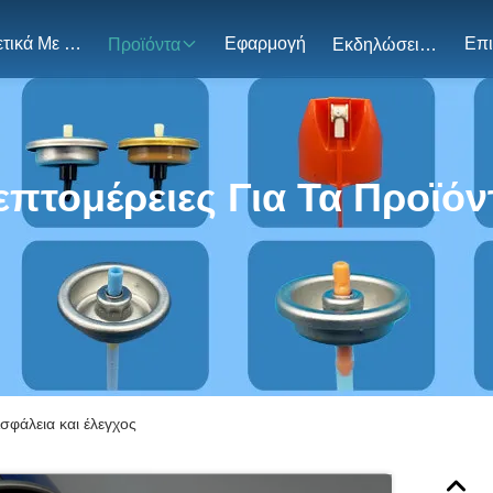
Σχετικά Με Εμάς
Εφαρμογή
Προϊόντα
Εκδηλώσεις
επτομέρειες Για Τα Προϊόν
σφάλεια και έλεγχος