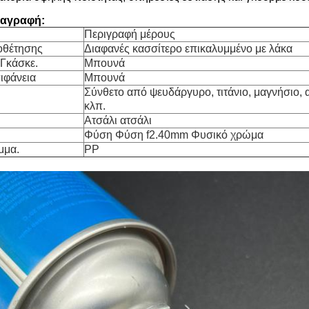
ιαγραφή:
Περιγραφή μέρους
οθέτησης
Διαφανές κασσίτερο επικαλυμμένο με λάκα
 Γκάσκε.
Μπουνά
ιφάνεια
Μπουνά
Σύνθετο από ψευδάργυρο, τιτάνιο, μαγνήσιο, 
κλπ.
Ατσάλι ατσάλι
Φύση Φύση f2.40mm Φυσικό χρώμα
μμα.
PP