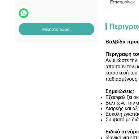
Επισημαίνω:
Περιγρα
Μιλήστε τώρα.
Βαλβίδα προετ
Περιγραφή το
Ανυψώστε την μ
απαιτούν τον μ
κατασκευή του 
παθιασμένους σ
Σημειώσεις:
Εξασφαλίζει ακ
Βελτιώνει την 
Διαρκής και α
Εύκολη εγκατά
Συμβατό με διά
Ειδικό σενάρ
Ιδανικό για εσ