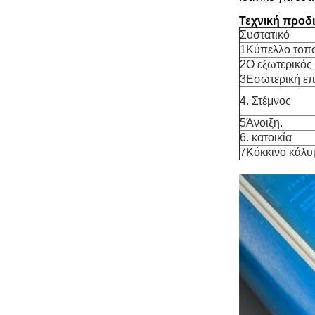
Τεχνική προδ
Συστατικό
1Κύπελλο τοπ
2Ο εξωτερικός
3Εσωτερική επ
4. Στέμνος
5Άνοιξη.
6. κατοικία
7Κόκκινο κάλυ