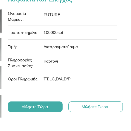
Ονομασία
FUTURE
Μάρκας:
Τροποποιημένο:
100000set
Τιμή:
Διαπραγματεύσιμα
Πληροφορίες
Καρτόνι
Συσκευασίας:
Όροι Πληρωμής:
ΤΤ,LC,D/A,D/P
Μιλήστε Τώρα.
Μιλήστε Τώρα.