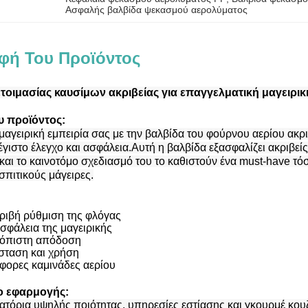
Ασφαλής βαλβίδα ψεκασμού αερολύματος
φή Του Προϊόντος
οιμασίας καυσίμων ακριβείας για επαγγελματική μαγειρική
υ προϊόντος:
αγειρική εμπειρία σας με την βαλβίδα του φούρνου αερίου ακρι
έγιστο έλεγχο και ασφάλεια.Αυτή η βαλβίδα εξασφαλίζει ακριβε
και το καινοτόμο σχεδιασμό του το καθιστούν ένα must-have τόσο
πιτικούς μάγειρες.
ριβή ρύθμιση της φλόγας
ασφάλεια της μαγειρικής
ξιόπιστη απόδοση
σταση και χρήση
φορες καμινάδες αερίου
ιο εφαρμογής:
τιατόρια υψηλής ποιότητας, υπηρεσίες εστίασης και γκουρμέ κουζ