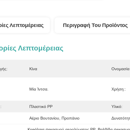
ίες Λεπτομέρειας
Περιγραφή Του Προϊόντος
ρίες Λεπτομέρειας
γής:
Κίνα
Ονομασία 
Μία Ίντσα.
Χρήση::
:
Πλαστικό PP
Υλικό:
Αέριο Βουτανίου, Προπάνιο
Δυνατότη
Κεφάλαια ψεκασμού αερολύματος PP
, 
Βαλβίδα ψεκασμο