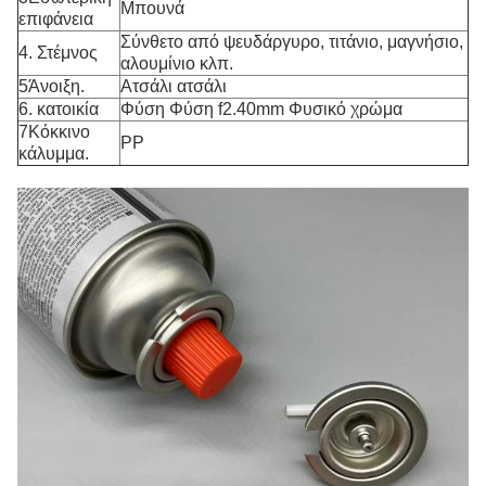
Μπουνά
επιφάνεια
Σύνθετο από ψευδάργυρο, τιτάνιο, μαγνήσιο,
4. Στέμνος
αλουμίνιο κλπ.
5Άνοιξη.
Ατσάλι ατσάλι
6. κατοικία
Φύση Φύση f2.40mm Φυσικό χρώμα
7Κόκκινο
PP
κάλυμμα.