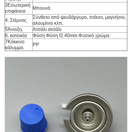
3Εσωτερική
Μπουνά
επιφάνεια
Σύνθετο από ψευδάργυρο, τιτάνιο, μαγνήσιο,
4. Στέμνος
αλουμίνιο κλπ.
5Άνοιξη.
Ατσάλι ατσάλι
6. κατοικία
Φύση Φύση f2.40mm Φυσικό χρώμα
7Κόκκινο
PP
κάλυμμα.