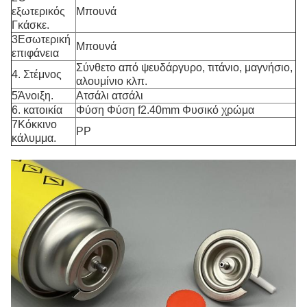
εξωτερικός
Μπουνά
Γκάσκε.
3Εσωτερική
Μπουνά
επιφάνεια
Σύνθετο από ψευδάργυρο, τιτάνιο, μαγνήσιο,
4. Στέμνος
αλουμίνιο κλπ.
5Άνοιξη.
Ατσάλι ατσάλι
6. κατοικία
Φύση Φύση f2.40mm Φυσικό χρώμα
7Κόκκινο
PP
κάλυμμα.