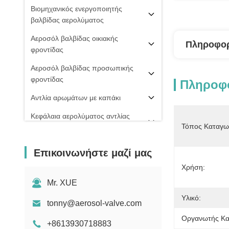
Βιομηχανικός ενεργοποιητής
βαλβίδας αερολύματος
Αεροσόλ βαλβίδας οικιακής
Πληροφορ
φροντίδας
Αεροσόλ βαλβίδας προσωπικής
φροντίδας
Πληροφο
Αντλία αρωμάτων με καπάκι
Κεφάλαια αερολύματος αντλίας
Τόπος Καταγω
ομίχλης
PU ΒΑΛΒΊΔΑ ΑΦΡΟΎ
Επικοινωνήστε μαζί μας
20 mm βαλβίδα αερολύματος
Χρήση:
Σπρέι πιπεριού
Mr. XUE
Υλικό:
μηχανή πλήρωσης αερολύματος
tonny@aerosol-valve.com
Οργανωτής Κα
+8613930718883