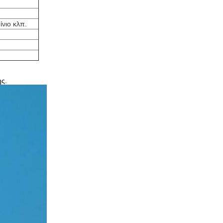
ίνιο κλπ.
ης.