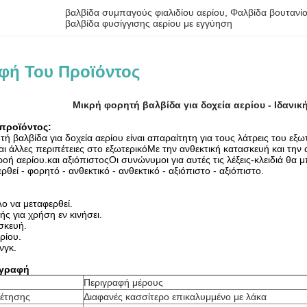
βαλβίδα συμπαγούς φιαλιδίου αερίου
, 
Φαλβίδα βουτανίο
βαλβίδα φυσίγγισης αερίου με εγγύηση
φή Του Προϊόντος
Μικρή φορητή βαλβίδα για δοχεία αερίου - Ιδανικ
προϊόντος:
 βαλβίδα για δοχεία αερίου είναι απαραίτητη για τους λάτρεις του εξ
 άλλες περιπέτειες στο εξωτερικόΜε την ανθεκτική κατασκευή και την 
οή αερίου.και αξιόπιστοςΟι συνώνυμοι για αυτές τις λέξεις-κλειδιά θα μ
θεί - φορητό - ανθεκτικό - ανθεκτικό - αξιόπιστο - αξιόπιστο.
ο να μεταφερθεί.
ής για χρήση εν κινήσει.
σκευή.
ρίου.
νγκ.
αγραφή
Περιγραφή μέρους
έτησης
Διαφανές κασσίτερο επικαλυμμένο με λάκα