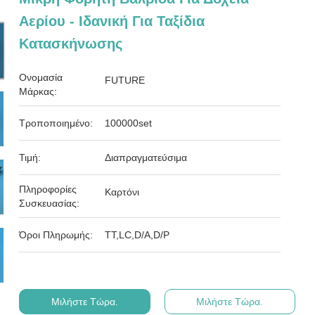
Αερίου - Ιδανική Για Ταξίδια
Κατασκήνωσης
Ονομασία
FUTURE
Μάρκας:
Τροποποιημένο:
100000set
Τιμή:
Διαπραγματεύσιμα
Πληροφορίες
Καρτόνι
Συσκευασίας:
Όροι Πληρωμής:
ΤΤ,LC,D/A,D/P
Μιλήστε Τώρα.
Μιλήστε Τώρα.