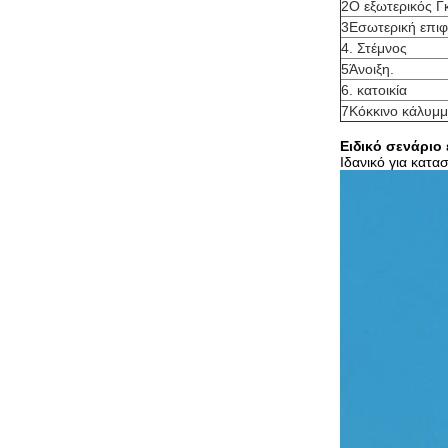
2Ο εξωτερικός Γ
3Εσωτερική επιφ
4. Στέμνος
5Άνοιξη.
6. κατοικία
7Κόκκινο κάλυμμ
Ειδικό σενάριο
Ιδανικό για κατα