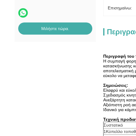
Επισημαίνω:
Μιλήστε τώρα.
Περιγρα
Περιγραφή του 
Η συμπαγή φορητή
κατασκήνωσης και
αποτελεσματική ρ
εύκολο να μεταφερ
Σημειώσεις:
Ελαφρύ και εύκολ
Σχεδιασμός κινητ
Ανεξάρτητη κατα
Αξιόπιστη ροή αε
Ιδανικό για κάμπι
Τεχνική προδι
Συστατικό
1Κύπελλο τοποθ