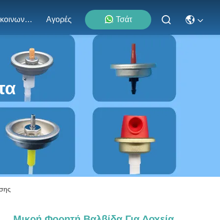
Επικοινωνήστε Μαζί Μας
Αγορές
Τσάτ
τα
ωσης
Μικρή Φορητή Βαλβίδα Για Δοχεία