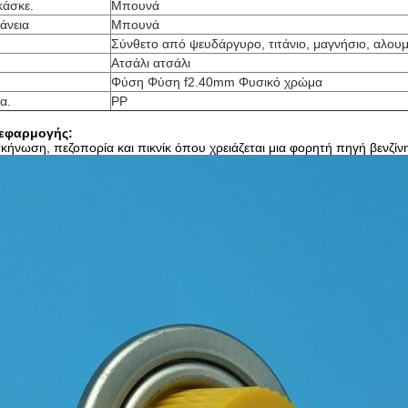
κάσκε.
Μπουνά
άνεια
Μπουνά
Σύνθετο από ψευδάργυρο, τιτάνιο, μαγνήσιο, αλουμ
Ατσάλι ατσάλι
Φύση Φύση f2.40mm Φυσικό χρώμα
α.
PP
 εφαρμογής:
σκήνωση, πεζοπορία και πικνίκ όπου χρειάζεται μια φορητή πηγή βενζίν