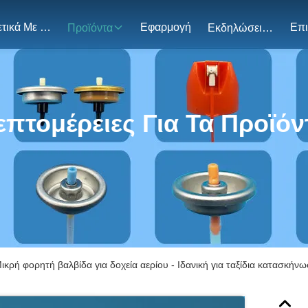
Σχετικά Με Εμάς
Εφαρμογή
Προϊόντα
Εκδηλώσεις
επτομέρειες Για Τα Προϊόν
ικρή φορητή βαλβίδα για δοχεία αερίου - Ιδανική για ταξίδια κατασκήν