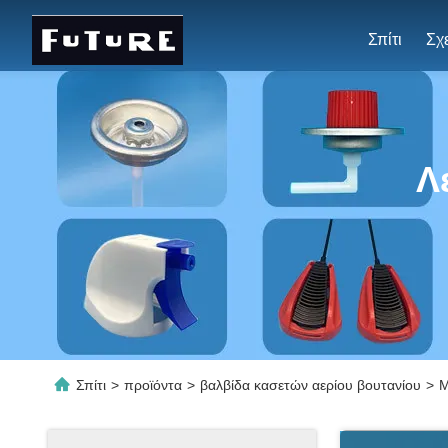
Σπίτι
Λ
Σπίτι
>
προϊόντα
>
βαλβίδα κασετών αερίου βουτανίου
>
Μ