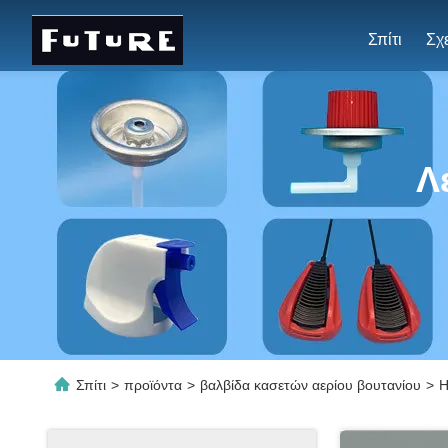
Σπίτι
Λ
Σπίτι
>
προϊόντα
>
βαλβίδα κασετών αερίου βουτανίου
>
Η