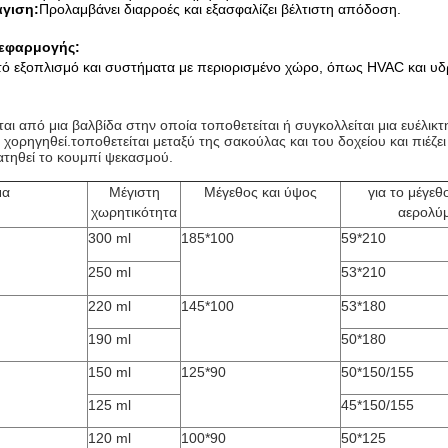
άγιση:
Προλαμβάνει διαρροές και εξασφαλίζει βέλτιστη απόδοση.
 εφαρμογής:
ητό εξοπλισμό και συστήματα με περιορισμένο χώρο, όπως HVAC και υδ
αι από μια βαλβίδα στην οποία τοποθετείται ή συγκολλείται μια ευέλικ
 χορηγηθεί.τοποθετείται μεταξύ της σακούλας και του δοχείου και πιέζ
ατηθεί το κουμπί ψεκασμού.
μα
Μέγιστη
Μέγεθος και ύψος
για το μέγεθ
χωρητικότητα
αερολύ
300 ml
185*100
59*210
250 ml
53*210
220 ml
145*100
53*180
190 ml
50*180
150 ml
125*90
50*150/155
125 ml
45*150/155
120 ml
100*90
50*125