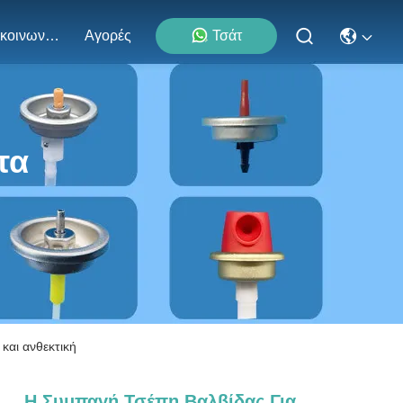
Επικοινωνήστε Μαζί Μας
Αγορές
Τσάτ
τα
και ανθεκτική
Η Συμπαγή Τσέπη Βαλβίδας Για