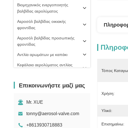
Βιομηχανικός ενεργοποιητής
βαλβίδας αερολύματος
Αεροσόλ βαλβίδας οικιακής
Πληροφορ
φροντίδας
Αεροσόλ βαλβίδας προσωπικής
φροντίδας
Πληροφο
Αντλία αρωμάτων με καπάκι
Κεφάλαια αερολύματος αντλίας
Τόπος Καταγω
ομίχλης
PU ΒΑΛΒΊΔΑ ΑΦΡΟΎ
Επικοινωνήστε μαζί μας
20 mm βαλβίδα αερολύματος
Χρήση:
Σπρέι πιπεριού
Mr. XUE
Υλικό:
μηχανή πλήρωσης αερολύματος
tonny@aerosol-valve.com
Επισημαίνω:
+8613930718883