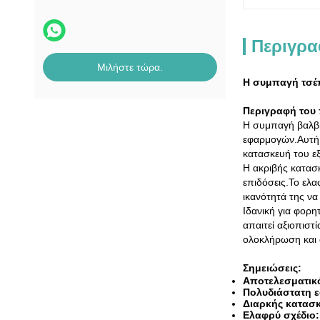
Περιγρα
Μιλήστε τώρα.
Η συμπαγή τσέπ
Περιγραφή του 
Η συμπαγή βαλβίδ
εφαρμογών.Αυτή η
κατασκευή του ε
Η ακριβής κατασκ
επιδόσεις.Το ελα
ικανότητά της να
Ιδανική για φορ
απαιτεί αξιοπιστ
ολοκλήρωση και
Σημειώσεις:
Αποτελεσματικό
Πολυδιάστατη 
Διαρκής κατασ
Ελαφρύ σχέδιο: