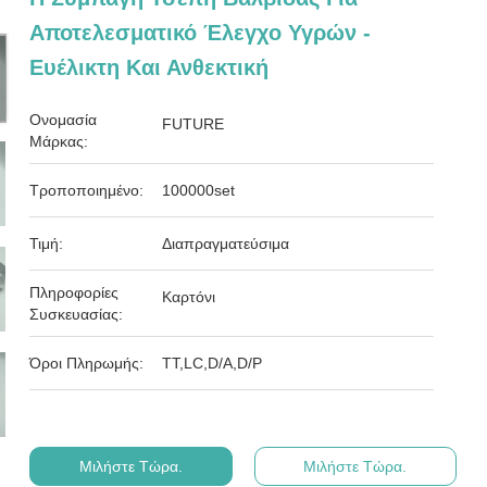
Αποτελεσματικό Έλεγχο Υγρών -
Ευέλικτη Και Ανθεκτική
Ονομασία
FUTURE
Μάρκας:
Τροποποιημένο:
100000set
Τιμή:
Διαπραγματεύσιμα
Πληροφορίες
Καρτόνι
Συσκευασίας:
Όροι Πληρωμής:
ΤΤ,LC,D/A,D/P
Μιλήστε Τώρα.
Μιλήστε Τώρα.