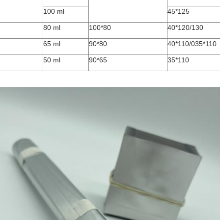
100 ml
45*125
80 ml
100*80
40*120/130
65 ml
90*80
40*110/035*110
50 ml
90*65
35*110