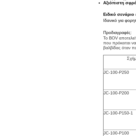
Αξιόπιστη σφρ
Ειδικό σενάριο
Ιδανικό για φορ
Προδιαγραφές:
Το BOV αποτελείτ
που πρόκειται να
βαλβίδας όταν π
Σχή
JC-100-P250
JC-100-P200
JC-100-P150-1
JC-100-P100