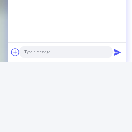
Photo
Video Call
Audio Call