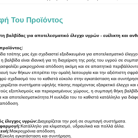
φή Του Προϊόντος
η βαλβίδας για αποτελεσματικό έλεγχο υγρών - ευέλικτη και ανθ
προϊόντος:
α τσέπης μας έχει σχεδιαστεί εξειδικευμένα για αποτελεσματικό έλεγχ
 βαλβίδα είναι ιδανική για τη διαχείριση της ροής του υγρού σε συμ
ξασφαλίζει μακροχρόνια απόδοση ακόμη και σε απαιτητικά περιβάλλοντ
ευή των θήκων επιτρέπει την ομαλή λειτουργία και την αξιόπιστη σφρά
φρύ σχεδιασμό του το καθιστά εύκολο στην εγκατάσταση και συντήρηση
 χειρίζεται συστήματα υψηλής πίεσης.παρέχοντας εξαιρετικό έλεγχο και
ητούς εξοπλισμούς και περιορισμένους χώρους, η συμπαγή θήκη βαλβίδ
ία και αποτελεσματικότητα.Η ευελιξία του το καθιστά κατάλληλο για δι
 απόδοση.
ς έλεγχος υγρών:
Διαχειρίζεται την ροή σε συμπαγή συστήματα.
εφαρμογή:
Κατάλληλο για κλιματισμό, υδραυλικά και πολλά άλλα.
κευή:
Μακροχρόνια απόδοση.
Εύκολη εγκατάσταση και συντήρηση.