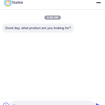
Narkie
Γρήγορη επικοινωνία
6:06 AM
Διεύθυνση
Good day, what product are you looking for?
Οδός Yingbin αριθ. 100, ζώνη οικονομικής και τεχνολογικής
ανάπτυξης, πόλη Cangzhou, επαρχία Hebei
Τηλεφώνημα
+86-139-30718883
Ηλεκτρονικό
tonny@aerosol-valve.com
Πολιτική απορρήτου
|
Sitemap
| Κίνα Καλή ποιότητα βαλβίδα
κασετών αερίου βουτανίου Προμηθευτής. 2024-2026
CANGZHOU FUTURE INDUSTRY CO.,LTD Όλα τα δικαιώματα