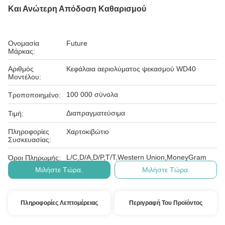
Και Ανώτερη Απόδοση Καθαρισμού
Ονομασία
Future
Μάρκας:
Αριθμός
Κεφάλαια αεριολύματος ψεκασμού WD40
Μοντέλου:
100 000 σύνολα
Τροποποιημένο:
Διαπραγματεύσιμα
Τιμή:
Πληροφορίες
Χαρτοκιβώτιο
Συσκευασίας:
L/C,D/A,D/P,T/T,Western Union,MoneyGram
Όροι Πληρωμής:
Μιλήστε Τώρα.
Μιλήστε Τώρα.
Πληροφορίες Λεπτομέρειας
Περιγραφή Του Προϊόντος